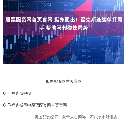
股票配资网首页官网
GIF-福克斯中投
GIF-福克斯再中股票配资网首页官网
明道配资提示：文章来自网络，不代表本站观点。