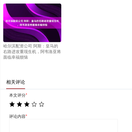
哈尔滨配资公司 阿斯：皇马的
右路进攻重现生机，阿韦洛亚将
面临幸福烦恼
相关评论
本文评分
*
评论内容
*